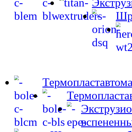
Экструз
Шр
Термопластавтом
Термопласта
Экструзио
вспененны